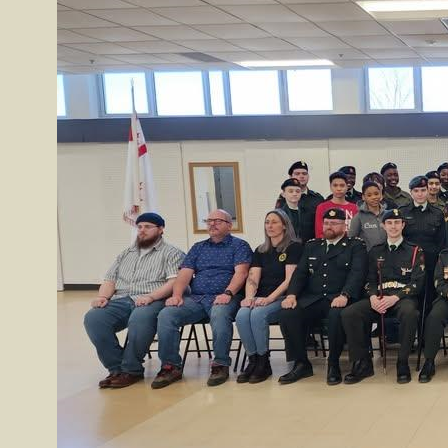
<<
<
>
<<